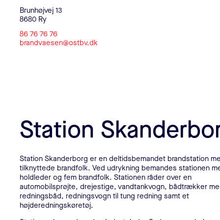
Brunhøjvej 13
8680 Ry
86 76 76 76
brandvaesen@ostbv.dk
Station Skanderbo
Station Skanderborg er en deltidsbemandet brandstation m
tilknyttede brandfolk. Ved udrykning bemandes stationen m
holdleder og fem brandfolk. Stationen råder over en
automobilsprøjte, drejestige, vandtankvogn, bådtrækker m
redningsbåd, redningsvogn til tung redning samt et
højderedningskøretøj.