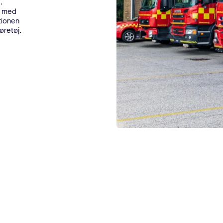
.
r med
tionen
køretøj.