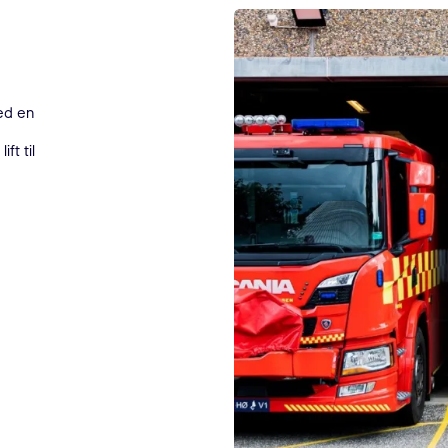
ed en
ft til