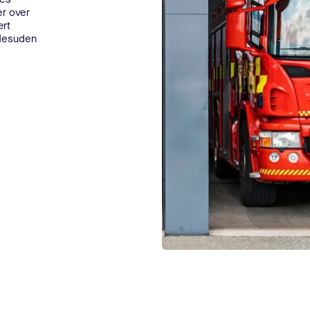
er over
ært
 desuden