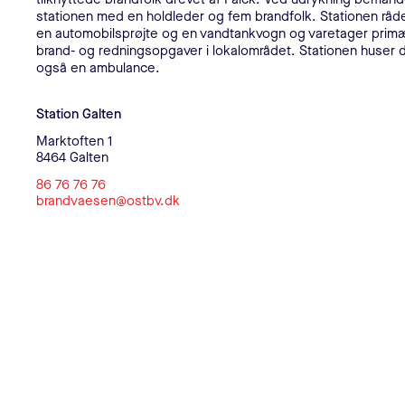
stationen med en holdleder og fem brandfolk. Stationen råd
en automobilsprøjte og en vandtankvogn og varetager prim
brand- og redningsopgaver i lokalområdet. Stationen huser
også en ambulance.
Kontaktoplysninger
Station Galten
Marktoften 1
8464 Galten
86 76 76 76
brandvaesen@ostbv.dk