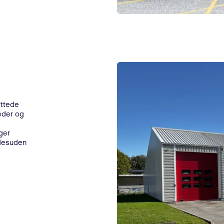
yttede
eder og
ger
 desuden