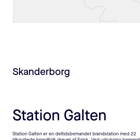
Skanderborg
Station Galten
Station Galten er en deltidsbemandet brandstation med 22
tilknyttede brandfolk drevet af Falck. Ved udrykning beman