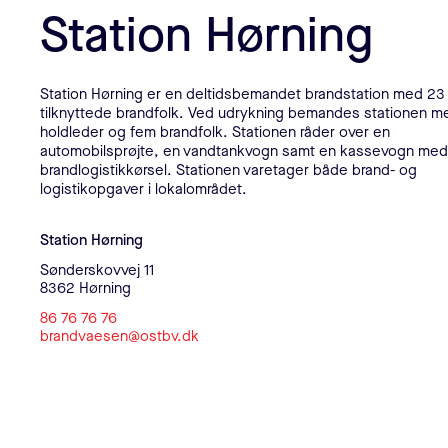
Station Hørning
Station Hørning er en deltidsbemandet brandstation med 23
tilknyttede brandfolk. Ved udrykning bemandes stationen m
holdleder og fem brandfolk. Stationen råder over en
automobilsprøjte, en vandtankvogn samt en kassevogn med li
brandlogistikkørsel. Stationen varetager både brand- og
logistikopgaver i lokalområdet.
Kontaktoplysninger
Station Hørning
Sønderskovvej 11
8362 Hørning
86 76 76 76
brandvaesen@ostbv.dk