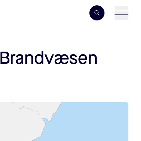
Søgeord
s Brandvæsen