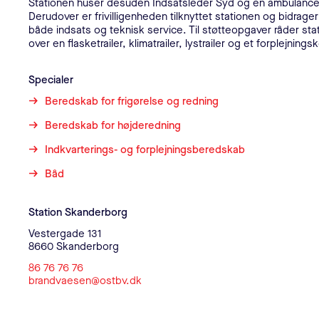
Stationen huser desuden Indsatsleder Syd og en ambulance
Derudover er frivilligenheden tilknyttet stationen og bidrage
både indsats og teknisk service. Til støtteopgaver råder sta
over en flasketrailer, klimatrailer, lystrailer og et forplejnings
Specialer
Beredskab for frigørelse og redning
Beredskab for højderedning
Indkvarterings- og forplejningsberedskab
Båd
Kontaktoplysninger
Station Skanderborg
Vestergade 131
8660 Skanderborg
86 76 76 76
brandvaesen@ostbv.dk