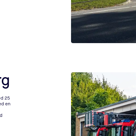
rg
ed 25
ed en
ed