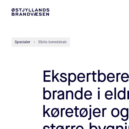
Specialer
Elbils-beredskab
Ekspertbere
brande i el
køretøjer og