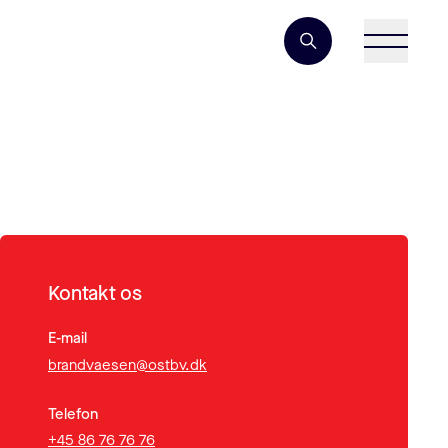
Søgeord
Kontakt os
E-mail
brandvaesen@ostbv.dk
Telefon
+45 86 76 76 76