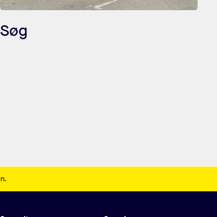
Søg
en.