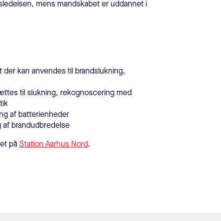
sledelsen, mens mandskabet er uddannet i
t der kan anvendes til brandslukning,
sættes til slukning, rekognoscering med
tik
ing af batterienheder
g af brandudbredelse
bet på
Station Aarhus Nord
.