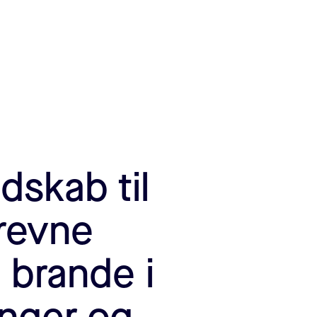
dskab til
drevne
 brande i