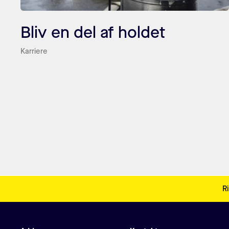
Bliv en del af holdet
Karriere
Sidefodsmenu
Ri