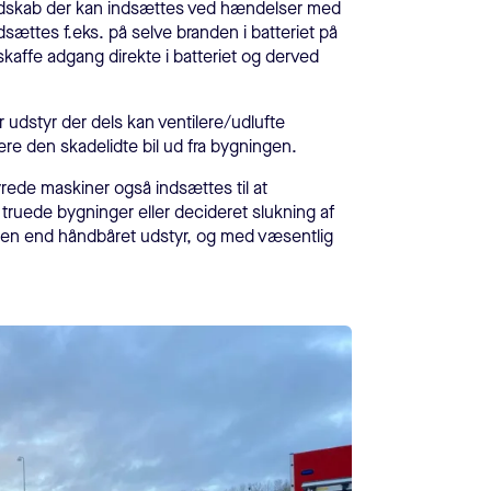
edskab der kan indsættes ved hændelser med
dsættes f.eks. på selve branden i batteriet på
 skaffe adgang direkte i batteriet og derved
r udstyr der dels kan ventilere/udlufte
re den skadelidte bil ud fra bygningen.
yrede maskiner også indsættes til at
 truede bygninger eller decideret slukning af
en end håndbåret udstyr, og med væsentlig