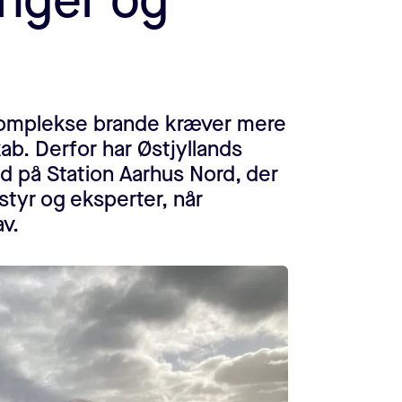
inger og
 komplekse brande kræver mere
ab. Derfor har Østjyllands
 på Station Aarhus Nord, der
tyr og eksperter, når
av.