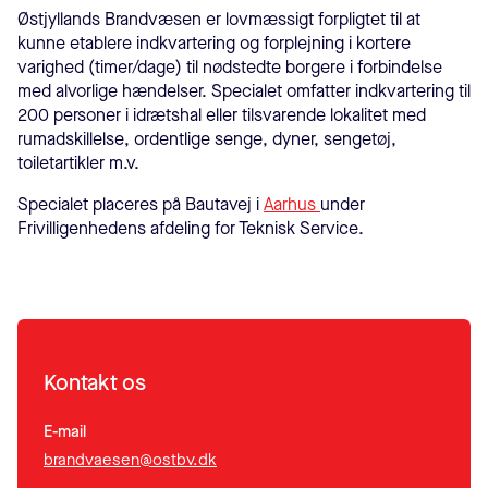
Østjyllands Brandvæsen er lovmæssigt forpligtet til at
kunne etablere indkvartering og forplejning i kortere
varighed (timer/dage) til nødstedte borgere i forbindelse
med alvorlige hændelser. Specialet omfatter indkvartering til
200 personer i idrætshal eller tilsvarende lokalitet med
rumadskillelse, ordentlige senge, dyner, sengetøj,
toiletartikler m.v.
Specialet placeres på Bautavej i
Aarhus
under
Frivilligenhedens afdeling for Teknisk Service.
Kontakt os
E-mail
brandvaesen@ostbv.dk