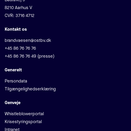
8210 Aarhus V
CVR: 3716 4712
Kontakt os
E-mail
brandvaesen@ostbv.dk
Telefon
+45 86 76 76 76
+45 86 76 76 49 (presse)
Generelt
Persondata
Tilgængelighedserklæring
Genveje
Whistleblowerportal
Krisestyringsportal
Intranet