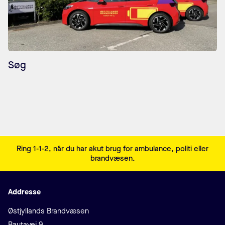
Søg
Sidefodsmenu
Ring 1-1-2, når du har akut brug for ambulance, politi eller
brandvæsen.
Addresse
Adresse
Østjyllands Brandvæsen
Bautavej 9