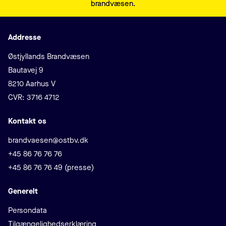
brandvæsen.
Addresse
Adresse
Østjyllands Brandvæsen
Bautavej 9
8210 Aarhus V
CVR: 3716 4712
Kontakt os
E-mail
brandvaesen@ostbv.dk
Telefon
+45 86 76 76 76
+45 86 76 76 49 (presse)
Generelt
Persondata
Tilgængelighedserklæring