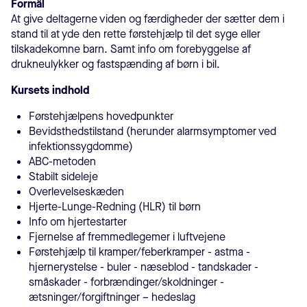
Formål
At give deltagerne viden og færdigheder der sætter dem i
stand til at yde den rette førstehjælp til det syge eller
tilskadekomne barn. Samt info om forebyggelse af
drukneulykker og fastspænding af børn i bil.
Kursets indhold
Førstehjælpens hovedpunkter
Bevidsthedstilstand (herunder alarmsymptomer ved
infektionssygdomme)
ABC-metoden
Stabilt sideleje
Overlevelseskæden
Hjerte-Lunge-Redning (HLR) til børn
Info om hjertestarter
Fjernelse af fremmedlegemer i luftvejene
Førstehjælp til kramper/feberkramper - astma -
hjernerystelse - buler - næseblod - tandskader -
småskader - forbrændinger/skoldninger -
ætsninger/forgiftninger – hedeslag