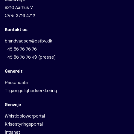
8210 Aarhus V
CVR: 3716 4712
Kontakt os
E-mail
brandvaesen@ostbv.dk
Telefon
+45 86 76 76 76
+45 86 76 76 49 (presse)
Generelt
Persondata
Tilgængelighedserklæring
Genveje
Whistleblowerportal
Krisestyringsportal
Intranet