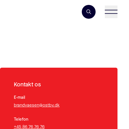
Søgeord
Kontakt os
E-mail
brandvaesen@ostbv.dk
Telefon
+45 86 76 76 76