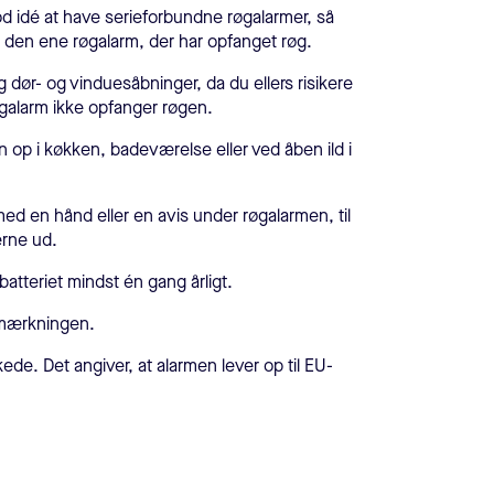
god idé at have serieforbundne røgalarmer, så
 den ene røgalarm, der har opfanget røg.
dør- og vinduesåbninger, da du ellers risikere
øgalarm ikke opfanger røgen.
 op i køkken, badeværelse eller ved åben ild i
 med en hånd eller en avis under røgalarmen, til
erne ud.
batteriet mindst én gang årligt.
nmærkningen.
de. Det angiver, at alarmen lever op til EU-