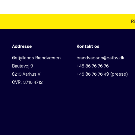
Sidefodsmenu
Ri
Addresse
Kontakt os
Adresse
E-mail
Østjyllands Brandvæsen
brandvaesen@ostbv.dk
Telefon
Bautavej 9
+45 86 76 76 76
8210 Aarhus V
+45 86 76 76 49 (presse)
CVR: 3716 4712