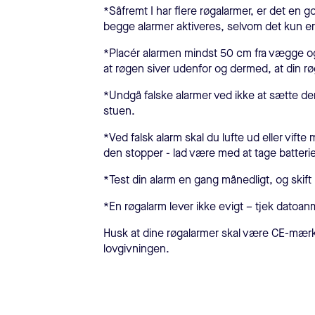
*Såfremt I har flere røgalarmer, er det en 
begge alarmer aktiveres, selvom det kun er
*Placér alarmen mindst 50 cm fra vægge og 
at røgen siver udenfor og dermed, at din r
*Undgå falske alarmer ved ikke at sætte den
stuen.
*Ved falsk alarm skal du lufte ud eller vifte
den stopper - lad være med at tage batteri
*Test din alarm en gang månedligt, og skift 
*En røgalarm lever ikke evigt – tjek datoa
Husk at dine røgalarmer skal være CE-mærke
lovgivningen.