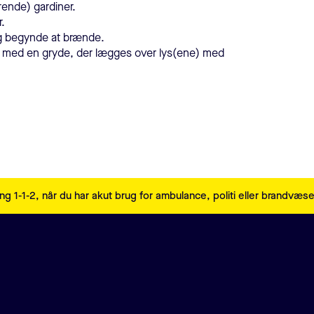
grende) gardiner.
.
 og begynde at brænde.
x med en gryde, der lægges over lys(ene) med
ng 1-1-2, når du har akut brug for ambulance, politi eller brandvæs