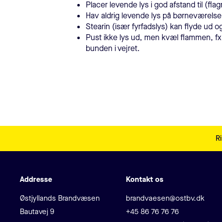
Placer levende lys i god afstand til (fla
Hav aldrig levende lys på børneværelser
Stearin (især fyrfadslys) kan flyde ud
Pust ikke lys ud, men kvæl flammen, f
bunden i vejret.
Sidefodsmenu
Ri
Addresse
Kontakt os
Adresse
E-mail
Østjyllands Brandvæsen
brandvaesen@ostbv.dk
Telefon
Bautavej 9
+45 86 76 76 76