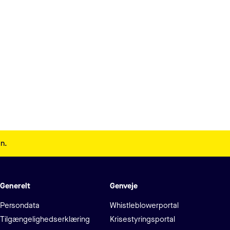
en.
Generelt
Genveje
Persondata
Whistleblowerportal
Tilgængelighedserklæring
Krisestyringsportal