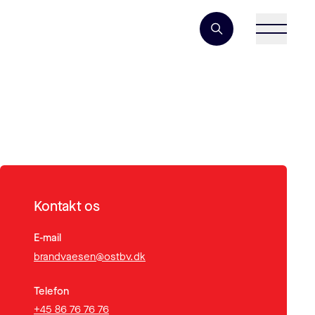
Søgeord
Kontakt os
E-mail
brandvaesen@ostbv.dk
Telefon
+45 86 76 76 76