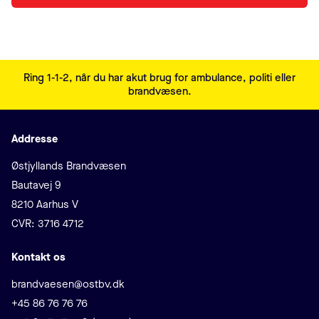
Sidefodsmenu
Ring 1-1-2, når du har akut brug for ambulance, politi eller
brandvæsen.
Addresse
Adresse
Østjyllands Brandvæsen
Bautavej 9
8210 Aarhus V
CVR: 3716 4712
Kontakt os
E-mail
brandvaesen@ostbv.dk
Telefon
+45 86 76 76 76