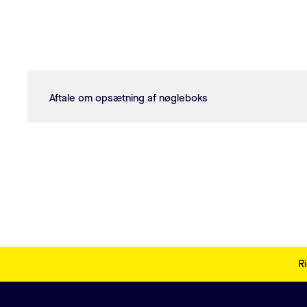
Aftale om opsætning af nøgleboks
Sidefodsmenu
Ri