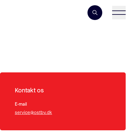
Søgeord
Kontakt os
E-mail
service@ostbv.dk