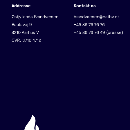
Addresse
Kontakt os
Adresse
E-mail
Østjyllands Brandvæsen
brandvaesen@ostbv.dk
Telefon
Bautavej 9
+45 86 76 76 76
8210 Aarhus V
+45 86 76 76 49 (presse)
CVR: 3716 4712