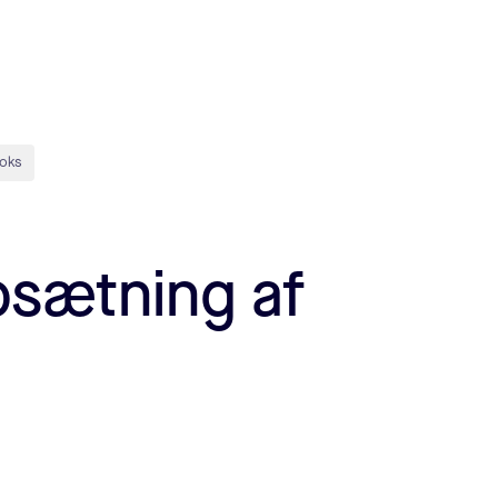
boks
psætning af