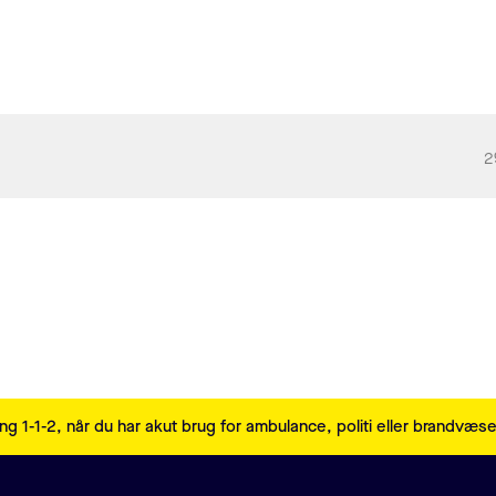
2
ng 1-1-2, når du har akut brug for ambulance, politi eller brandvæs