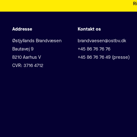
Ri
Addresse
Kontakt os
Adresse
E-mail
Østjyllands Brandvæsen
brandvaesen@ostbv.dk
Telefon
Bautavej 9
+45 86 76 76 76
8210 Aarhus V
+45 86 76 76 49 (presse)
CVR: 3716 4712