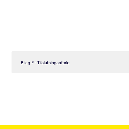
Bilag F - Tilslutningsaftale
Sidefodsmenu