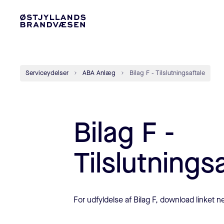
Serviceydelser
ABA Anlæg
Bilag F - Tilslutningsaftale
Bilag F -
Tilslutnings
For udfyldelse af Bilag F, download linket n