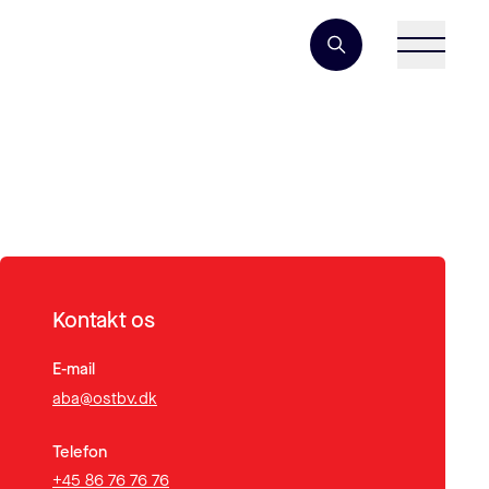
Søgeord
Kontakt os
E-mail
aba@ostbv.dk
Telefon
+45 86 76 76 76