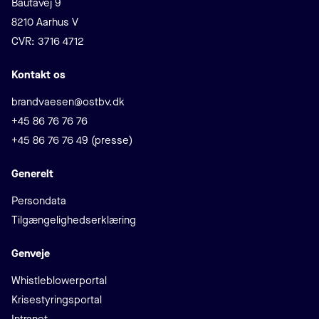
Bautavej 9
8210 Aarhus V
CVR: 3716 4712
Kontakt os
E-mail
brandvaesen@ostbv.dk
Telefon
+45 86 76 76 76
+45 86 76 76 49 (presse)
Generelt
Persondata
Tilgængelighedserklæring
Genveje
Whistleblowerportal
Krisestyringsportal