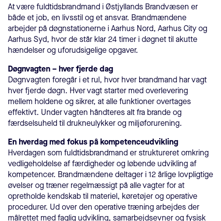
At være fuldtidsbrandmand i Østjyllands Brandvæsen er
både et job, en livsstil og et ansvar. Brandmændene
arbejder på døgnstationerne i Aarhus Nord, Aarhus City og
Aarhus Syd, hvor de står klar 24 timer i døgnet til akutte
hændelser og uforudsigelige opgaver.
Døgnvagten – hver fjerde dag
Døgnvagten foregår i et rul, hvor hver brandmand har vagt
hver fjerde døgn. Hver vagt starter med overlevering
mellem holdene og sikrer, at alle funktioner overtages
effektivt. Under vagten håndteres alt fra brande og
færdselsuheld til drukneulykker og miljøforurening.
En hverdag med fokus på kompetenceudvikling
Hverdagen som fuldtidsbrandmand er struktureret omkring
vedligeholdelse af færdigheder og løbende udvikling af
kompetencer. Brandmændene deltager i 12 årlige lovpligtige
øvelser og træner regelmæssigt på alle vagter for at
opretholde kendskab til materiel, køretøjer og operative
procedurer. Ud over den operative træning arbejdes der
målrettet med faglig udvikling, samarbejdsevner og fysisk