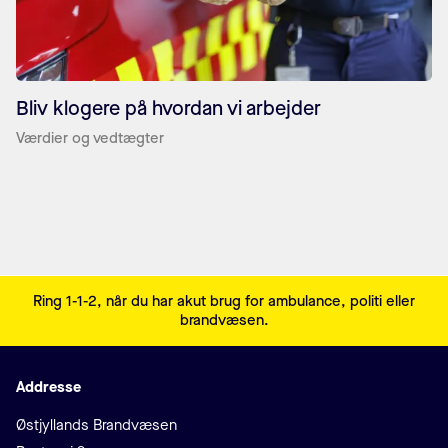
Bliv klogere på hvordan vi arbejder
Værdier og vedtægter
Sidefodsmenu
Ring 1-1-2, når du har akut brug for ambulance, politi eller
brandvæsen.
Addresse
Adresse
Østjyllands Brandvæsen