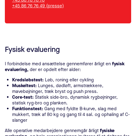
+45 86 76 76 76
+45 86 76 76 49 (presse)
Fysisk evaluering
I forbindelse med ansættelse gennemfører årligt en
fysisk
evaluering,
der er opdelt efter alder:
Kredsløbstest:
Løb, roning eller cykling
Muskeltest:
Lunges, dødløft, armstrækkere,
mavebøjninger, træk bryst og push press.
Core-test:
Statisk side-bro, dynamisk rygbøjninger,
statisk ryg-bro og planken.
Funktionstest:
Gang med fyldte B-kurve, slag med
mukkert, træk af 80 kg og gang til 4 sal. og ophaling af C-
slanger
Alle operative medarbejdere gennemgår årligt
fysiske