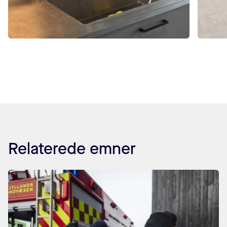
Billedeslider med 9 billeder
Relaterede emner