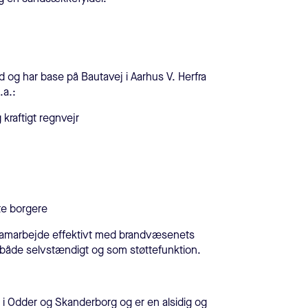
d og har base på Bautavej i Aarhus V. Herfra
.a.:
raftigt regnvejr
te borgere
ne samarbejde effektivt med brandvæsenets
 både selvstændigt og som støttefunktion.
i Odder og Skanderborg og er en alsidig og