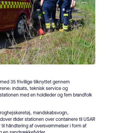
 med 35 frivillige tilknyttet gennem
grene: indsats, teknisk service og
stationen med en holdleder og fem brandfolk
 kroghejskøretøj, mandskabsvogn,
ver råder stationen over containere til USAR
il håndtering af oversvømmelser i form af
 en sandsækkefylder.