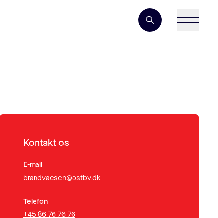
Søgeord
Kontakt os
E-mail
brandvaesen@ostbv.dk
Telefon
+45 86 76 76 76