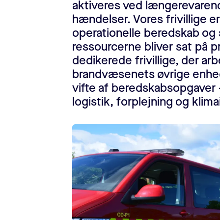
aktiveres ved længerevarend
hændelser. Vores frivillige e
operationelle beredskab og s
ressourcerne bliver sat på p
dedikerede frivillige, der 
brandvæsenets øvrige enheder
vifte af beredskabsopgaver – 
logistik, forplejning og klim