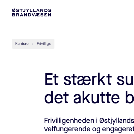
Karriere
Frivillige
Et stærkt su
det akutte 
Frivilligenheden i Østjyllan
velfungerende og engageret f