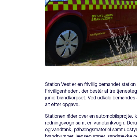
Station Vest er en frivillig bemandet station
Frivilligenheden, der består af tre tjeneste
juniorbrandkorpset. Ved udkald bemandes 
alt efter opgave.
Stationen råder over en automobilsprøjte,
redningsvogn samt en vandtankvogn. Derudo
og vandtank, påhængsmateriel samt udstyr t
brandpumper, lænsepumper, sandsække og