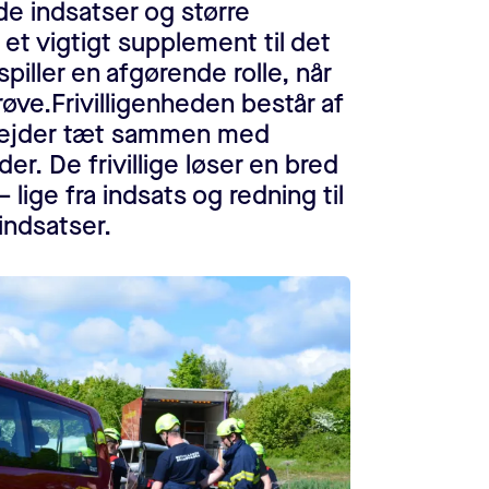
e indsatser og større
r et vigtigt supplement til det
piller en afgørende rolle, når
røve.Frivilligenheden består af
arbejder tæt sammen med
. De frivillige løser en bred
lige fra indsats og redning til
aindsatser.