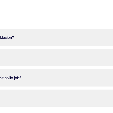
nklusion?
it civile job?