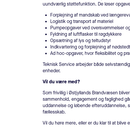
uundværlig støttefunktion. De løser opgav
Forplejning af mandskab ved længereva
Logistik og transport af materiel
Pumpeopgaver ved oversvømmelser og k
Fyldning af luftflasker til røgdykkere
Opsætning af lys og teltudstyr
Indkvartering og forplejning af nødsted
Ad hoc-opgaver, hvor fleksibilitet og pr
Teknisk Service arbejder både selvstændig
enheder.
Vil du være med?
Som frivillig i Østjyllands Brandvæsen blive
sammenhold, engagement og faglighed går
uddannelse og løbende efteruddannelse, så d
fællesskab.
Vil du høre mere, eller er du klar til at blive